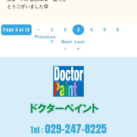
とうございました😊
Page 3 of 13
3
‹
1
2
4
5
6
Previous
7
Next
Last
›
»
029-247-8225
Tel :