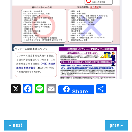
X
Facebook
Line
Email
共
Share
有
« next
prev »