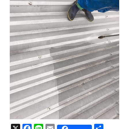
X
Facebook
Line
Email
共