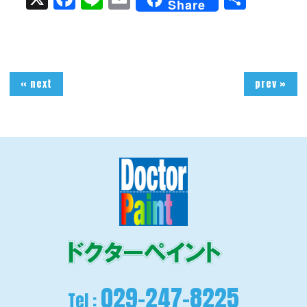
Share
有
« next
prev »
029-247-8225
Tel :