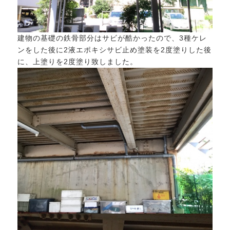
建物の基礎の鉄骨部分はサビが酷かったので、3種ケレ
ンをした後に2液エポキシサビ止め塗装を2度塗りした後
に、上塗りを2度塗り致しました。