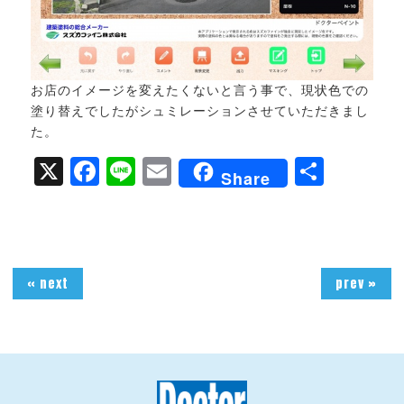
お店のイメージを変えたくないと言う事で、現状色での
塗り替えでしたがシュミレーションさせていただきまし
た。
X
Facebook
Line
Email
共
Share
有
« next
prev »