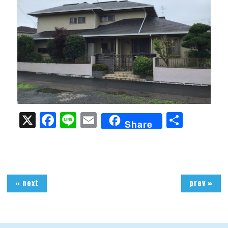
X
Facebook
Line
Email
共
Share
有
« next
prev »