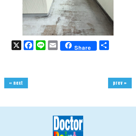
X
Facebook
Line
Email
共
Share
有
« next
prev »