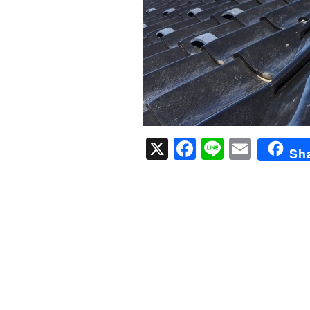
X
Facebook
Line
Email
Sh