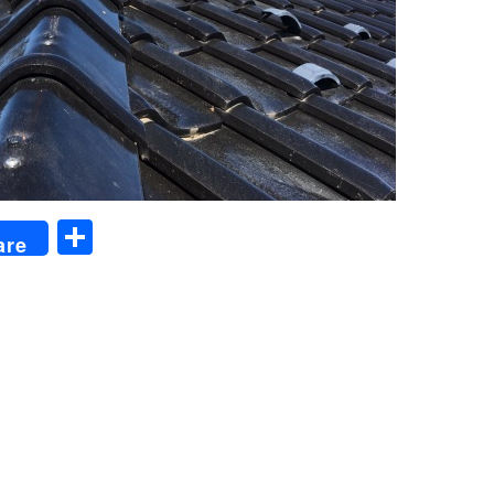
共
are
有